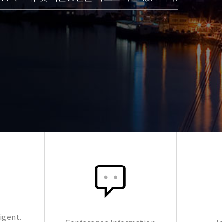
igent.
Conference Information
J