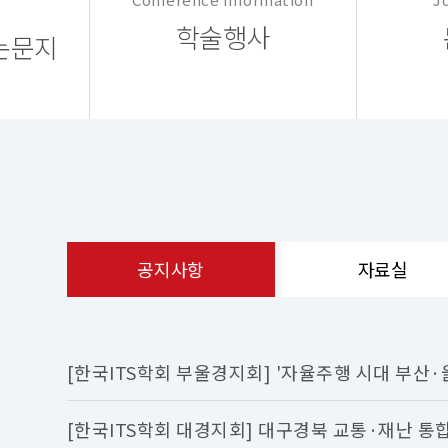
학술행사
 논문지
공지사항
자료실
[한국ITS학회 부울경지회] '자율주행 시대 부산
나아갈..
[한국ITS학회 대경지회] 대구경북 교통·재난 통합 I