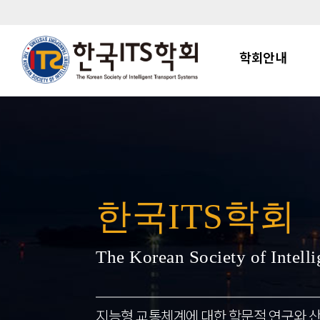
주메뉴
메인으로
학회안내
한국ITS학회
The Korean Society of Intell
지능형 교통체계에 대한 학문적 연구와 산