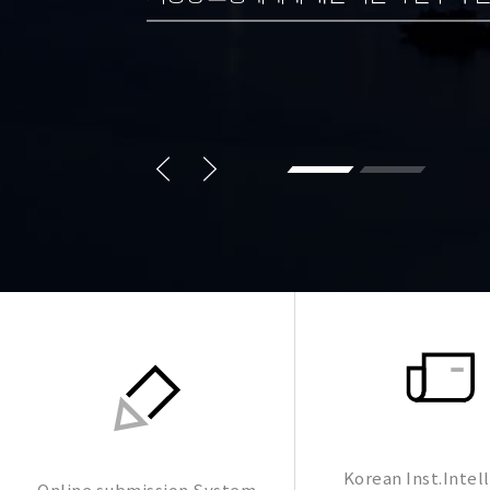
Korean Inst.Intell
Online submission System